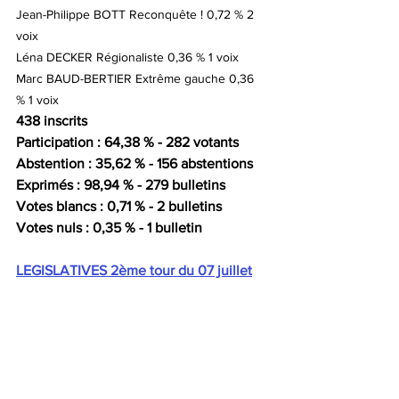
Jean-Philippe BOTT Reconquête ! 0,72 % 2 
voix
Léna DECKER Régionaliste 0,36 % 1 voix
Marc BAUD-BERTIER Extrême gauche 0,36 
% 1 voix
438 inscrits
Participation : 64,38 % - 282 votants
Abstention : 35,62 % - 156 abstentions
Exprimés : 98,94 % - 279 bulletins
Votes blancs : 0,71 % - 2 bulletins
Votes nuls : 0,35 % - 1 bulletin
LEGISLATIVES 2ème tour du 07 juillet
Océane SIMON Rassemblement National 
51,97 % 158 voix
Fabien DI FILIPPO Les Républicains 48,03 % 
146 voix
439 inscrits
Participation : 70,39 % - 309 votants