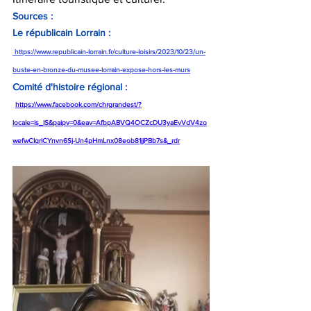
Sources :
Le républicain Lorrain :
https://www.republicain-lorrain.fr/culture-loisirs/2023/10/23/un-
buste-en-bronze-du-musee-lorrain-expose-hors-les-murs
Comité d'histoire régional :
https://www.facebook.com/chrgrandest/?
locale=is_IS&paipv=0&eav=AfbpABVQ4OCZcDU3yaEvVdV4zo
wefwCIqriCYnvn6Sj-Un4pHmLnx08eob81jjPBb7s&_rdr