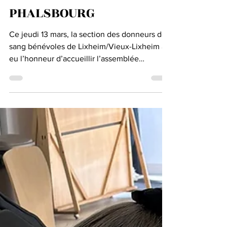
BÉNÉVOLES DU PAYS DE
PHALSBOURG
Ce jeudi 13 mars, la section des donneurs de
sang bénévoles de Lixheim/Vieux-Lixheim a
eu l’honneur d’accueillir l’assemblée
générale de l’amicale des donneurs de sang
bénévoles du pays de Phalsbourg. Sous la
présidence de Jean-Pierre Walch, cette
réunion a rassemblé les représentants des 16
sections locales engagées dans cette noble
cause. Parmi les personnalités présentes
figuraient Fabien Di Filippo, député, Christian
Untereiner, maire de Lixheim et président de
la communa