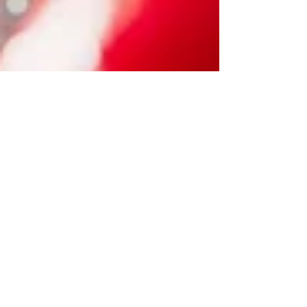
collectes de sang pour répondre à la
demande. Le don de sang est un geste
altruiste et crucial pour sauver des vies. 29
donneurs étaient présents ce vendredi 12
avril avec une mention particulière pour
Christian UNTEREINER qui a donné pour la
25e fois. Chaque don peut aider jusqu'à trois
personnes en détresse mé