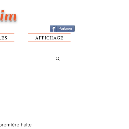
eim
Partager
LES
AFFICHAGE
première halte 